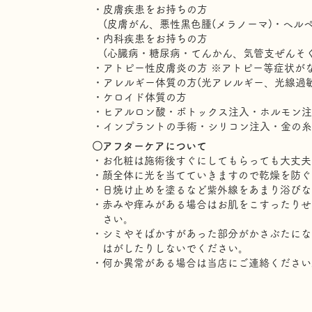
・皮膚疾患をお持ちの方
(皮膚がん、悪性黒色腫(メラノーマ)・ヘルペ
・内科疾患をお持ちの方
(心臓病・糖尿病・てんかん、気管支ぜんそく
・アトピー性皮膚炎の方 ※アトピー等症状が
・アレルギー体質の方(光アレルギー、光線過敏
・ケロイド体質の方
・ヒアルロン酸・ボトックス注入・ホルモン注
​・インプラントの手術・シリコン注入・金の
〇アフターケアについて
・お化粧は施術後すぐにしてもらっても大丈夫
・顔全体に光を当てていきますので乾燥を防ぐ
・日焼け止めを塗るなど紫外線をあまり浴びな
・赤みや痒みがある場合はお肌をこすったり
さい。
・シミやそばかすがあった部分がかさぶたに
はがしたりしないでください。
​・何か異常がある場合は当店にご連絡ください