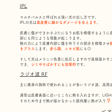
IPL
マルチパルスと呼ばれる強い光の出し方です。
IPLの光は
真皮層に細かなダメージを与えます
。
皮膚に傷ができかさぶたになりお肌を修復するように
部にも同じような現象が起こります。
熱の力により皮膚内部に傷を作りその部分を修復させ
をプラス
します。
赤ら顔、ニキビ肌
にも◎
そして光はメラニン色素に反応しますので直接届かす
でき、
シミやそばかすにも効果的
です。
ラジオ波​ RF
主に痩身の施術で使われることが多いラジオ波。高周
通常は皮膚表面に近いところに熱を入れますが、LIGH
リ
​そのため今まで熱が届かなかった筋肉層に熱が入り