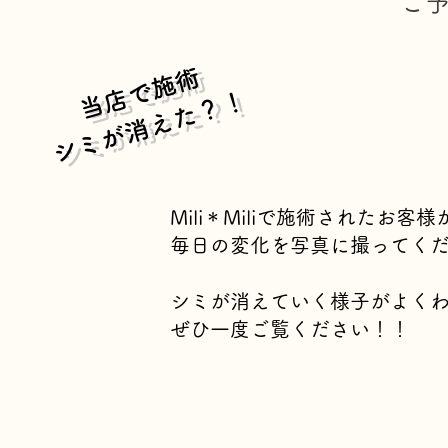
ご
当店で施術
​シミが消えた？！
Mili＊Miliで施術されたお客様
毎日の変化を写真に撮ってく
シミが消えていく様子がよく
​ぜひ一度ご覧ください！！