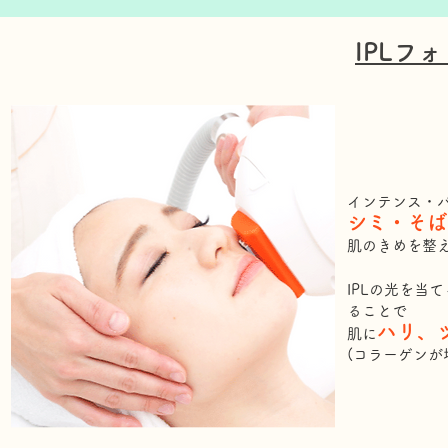
IPLフ
インテンス・
シミ・そば
肌のきめを整
IPLの光を当
ることで
ハリ、
肌に
(コラーゲンが