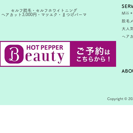
SER
セルフ脱毛・セルフホワイトニング
Mili
ヘアカット3,000円・マツエク・まつげパーマ
脱毛
大人
ヘア
ABO
Copyright © 202