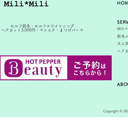
HO
SER
セルフ脱毛・セルフホワイトニング
Mili
ヘアカット3,000円・マツエク・まつげパーマ
脱毛
大人
ヘア
ABO
Copyright © 202