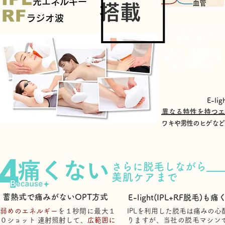
光エネルギー
​搭載
RF
ラジオ波
肌へのダメージが
​極めて低い
毛乳頭・皮脂腺開口
部などを破壊する事
​なく施術可能
E-li
​異なる特性を持つ
ワキや男性のヒゲなど
さらに脱毛しながら
美肌ケアまで
蓄熱式で痛みがないOPT方式
E-light(IPL+RF脱毛)も
弱めのエネルギー
を１秒間に最大１
IPLを利用した脱毛は痛みの心
０ショット 連射照射して、
広範囲に
りますが、当社の脱毛マシン