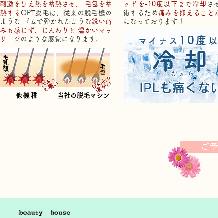
刺激を与え熱を蓄熱させ、 毛包を蓄
ッドを-10度以下まで冷却
さ
熱する
OPT脱毛は、従来の脱毛機の
術するため
痛みを抑えること
ような ゴムで弾かれたような
鋭い痛
になっております！
みも感じず、じんわりと 温かいマッ
10度
サージ
のような感覚になります。
マイナス
冷却
毛
乳
毛
頭
包
だから
じんわり
バチッ
と痛い
​温かい
​IPLも痛くな
他機種
当社の脱毛マシン
ご予