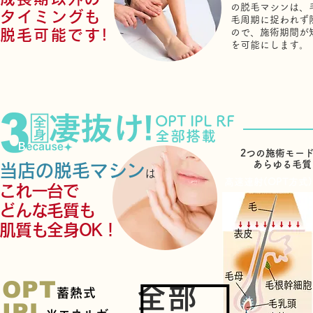
の脱毛マシンは、
タイミングも
毛周期に捉われず
脱毛可能です!
ので、施術期間が
を可能にします。
OPT
IPL RF
全部搭載
2つの施術モー
あらゆる毛質
当店の脱毛マシン
は
高速連射(OPT方式)
これ一台で
どんな毛質も
肌質も全身OK！
OPT
全部
蓄熱式
IPL