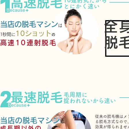
10連射式だから
とにかく速い
全
当店の脱毛マシン
は
10
ショット
1秒間に
の
​脱
高速10連射脱毛
毛周期に
​捉
われないから
速い
従来の脱毛機はメ
当店の脱毛マシン
は
る脱毛方式なので
効果が得られませ
成長期以外の