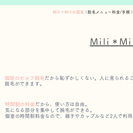
Mili＊Miliの脱毛
|
脱毛メニュー料金/手順
|
Mili
＊
M
個室のセルフ脱毛
だから恥ずかしくない。
人に見られる
脱毛ができます。
時間制の料金
だから、使い方は自由。
気になる部分を集中して脱毛ができる。
個室の時間制料金なので、親子やカップルなど2人で利用